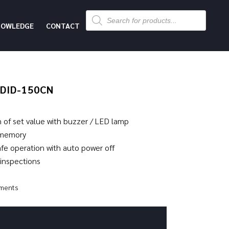
Products
search
NOWLEDGE
CONTACT
NDID-150CN
n of set value with buzzer / LED lamp
 memory
afe operation with auto power off
 inspections
ments