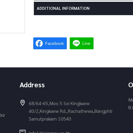
ADDITIONAL INFORMATION
Facebook
Line
Address
O
Mo
68/64-65,Moo 5 Soi Kingkaew
8.
40/2,Kingkaew Rd.,Rachathewa,Bangphli
่อง
Samutprakarn 10540
info1@joinmax.co.th