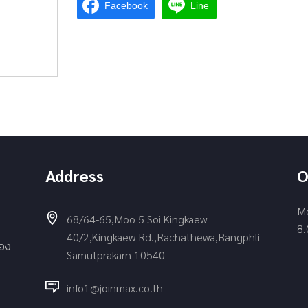
Facebook
Line
Address
O
Mo
68/64-65,Moo 5 Soi Kingkaew
8.
40/2,Kingkaew Rd.,Rachathewa,Bangphli
่อง
Samutprakarn 10540
info1@joinmax.co.th