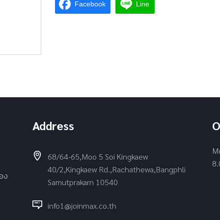
Facebook
Line
Address
O
Mo
68/64-65,Moo 5 Soi Kingkaew
8.
40/2,Kingkaew Rd.,Rachathewa,Bangphli
่อง
Samutprakarn 10540
info1@joinmax.co.th