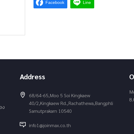
Facebook
Line
Address
O
Mo
68/64-65,Moo 5 Soi Kingkaew
8.
40/2,Kingkaew Rd.,Rachathewa,Bangphli
่อง
Samutprakarn 10540
info1@joinmax.co.th