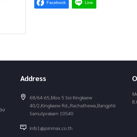
Facebook
Line
Address
O
Mo
68/64-65,Moo 5 Soi Kingkaew
8.
40/2,Kingkaew Rd.,Rachathewa,Bangphli
่อง
Samutprakarn 10540
info1@joinmax.co.th